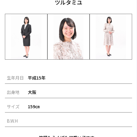
ツルタミユ
生年月日
平成15年
出身地
大阪
サイズ
159㎝
B.W.H